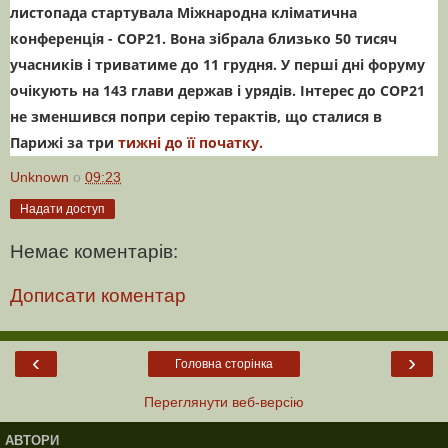
листопада стартувала Міжнародна кліматична
конференція - СОР21. Вона з
і
брала близько 50 тисяч
учасників і триватиме до 11 грудня. У перші дні форуму
очікують на 143 глави держав і урядів. Інтерес до СОР21
не зменшився попри серію терактів, що сталися в
Парижі за три
тижні до її початку.
Unknown
о
09:23
Надати доступ
Немає коментарів:
Дописати коментар
‹
›
Головна сторінка
Переглянути веб-версію
АВТОРИ